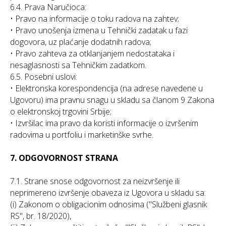
6.4. Prava Naručioca:
• Pravo na informacije o toku radova na zahtev;
• Pravo unošenja izmena u Tehnički zadatak u fazi
dogovora, uz plaćanje dodatnih radova;
• Pravo zahteva za otklanjanjem nedostataka i
nesaglasnosti sa Tehničkim zadatkom.
6.5. Posebni uslovi:
• Elektronska korespondencija (na adrese navedene u
Ugovoru) ima pravnu snagu u skladu sa članom 9 Zakona
o elektronskoj trgovini Srbije;
• Izvršilac ima pravo da koristi informacije o izvršenim
radovima u portfoliu i marketinške svrhe.
7. ODGOVORNOST STRANA
7.1. Strane snose odgovornost za neizvršenje ili
neprimereno izvršenje obaveza iz Ugovora u skladu sa:
(i) Zakonom o obligacionim odnosima ("Službeni glasnik
RS", br. 18/2020),