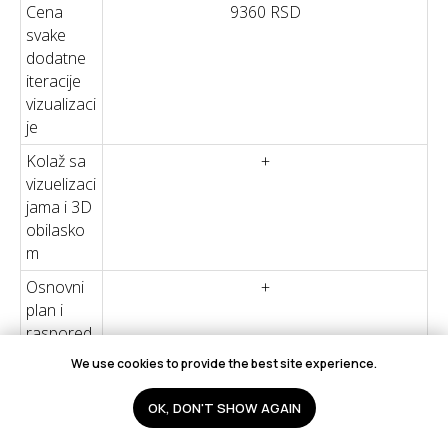
Cena
9360 RSD
svake
dodatne
iteracije
vizualizaci
je
Kolaž sa
+
vizuelizaci
jama i 3D
obilasko
m
Osnovni
+
plan i
raspored
nameštaj
We use cookies to provide the best site experience.
a
OK, DON'T SHOW AGAIN
Plan
+
osvetljenj