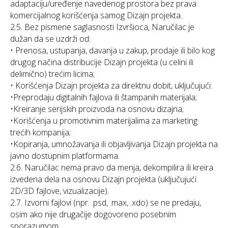
adaptaciju/uređenje navedenog prostora bez prava
komercijalnog korišćenja samog Dizajn projekta.
2.5. Bez pismene saglasnosti Izvršioca, Naručilac je
dužan da se uzdrži od:
• Prenosa, ustupanja, davanja u zakup, prodaje ili bilo kog
drugog načina distribucije Dizajn projekta (u celini ili
delimično) trećim licima;
• Korišćenja Dizajn projekta za direktnu dobit, uključujući:
•Preprodaju digitalnih fajlova ili štampanih materijala;
•Kreiranje serijskih proizvoda na osnovu dizajna;
•Korišćenja u promotivnim materijalima za marketing
trećih kompanija;
•Kopiranja, umnožavanja ili objavljivanja Dizajn projekta na
javno dostupnim platformama.
2.6. Naručilac nema pravo da menja, dekompilira ili kreira
izvedena dela na osnovu Dizajn projekta (uključujući
2D/3D fajlove, vizualizacije).
2.7. Izvorni fajlovi (npr. .psd, .max, .xdo) se ne predaju,
osim ako nije drugačije dogovoreno posebnim
sporazumom.