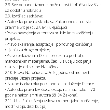
2.8. Sve dopune i izmene može unositi isključivo Izvršilac
uz dodatnu naknadu.
2.9. Izvršilac zadržava:
• Autorska prava u skladu sa Zakonom o autorskim
pravima Srbije (čl. 27, 84), uključujući:
•Pravo navođenja autorstva pri bilo kom korišćenju
projekta;
•Pravo skaliranja, adaptacije i ponovnog korišćenja
rešenja za druge projekte;
•Pravo prikazivanja Dizajn projekta u portfoliju i
marketinškim materijalima, čak i u slučaju odbijanja
realizacije od strane Naručioca.
2.10. Prava Naručioca važe 5 godina od momenta
predaje Dizajn projekta.
• Nakon isteka roka potrebno je produženje licence.
• Autorska prava Izvršioca ostaju na snazi tokom 70
godina nakon smrti autora (čl. 84 Zakona).
2.11. U slučaju kršenja uslova (komercijalno korišćenje,
modifikacija, distribucija):