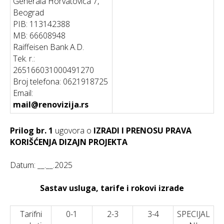
Generala Horvatovica 7,
Beograd
PIB: 113142388
MB: 66608948
Raiffeisen Bank A.D.
Tek. r.:
265166031000491270
Broj telefona: 0621918725
Email:
mail@renovizija.rs
Prilog br. 1
ugovorа o
IZRADI I PRENOSU PRAVA
KORIŠĆENJA DIZAJN PROJEKTA
Datum: __.__.2025
Sastav usluga, tarife i rokovi izrade
Tarifni
0-1
2-3
3-4
SPECIJAL