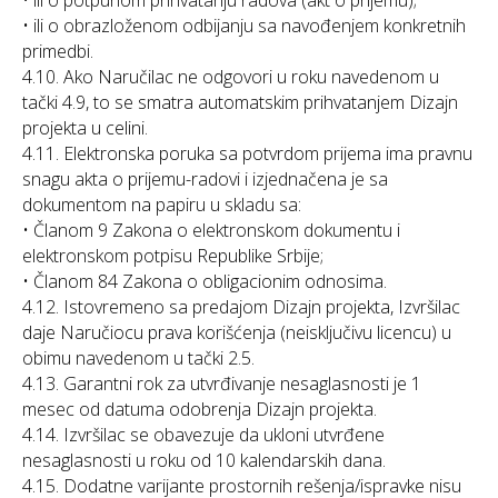
• ili o potpunom prihvatanju radova (akt o prijemu);
• ili o obrazloženom odbijanju sa navođenjem konkretnih
primedbi.
4.10. Ako Naručilac ne odgovori u roku navedenom u
tački 4.9, to se smatra automatskim prihvatanjem Dizajn
projekta u celini.
4.11. Elektronska poruka sa potvrdom prijema ima pravnu
snagu akta o prijemu-radovi i izjednačena je sa
dokumentom na papiru u skladu sa:
• Članom 9 Zakona o elektronskom dokumentu i
elektronskom potpisu Republike Srbije;
• Članom 84 Zakona o obligacionim odnosima.
4.12. Istovremeno sa predajom Dizajn projekta, Izvršilac
daje Naručiocu prava korišćenja (neisključivu licencu) u
obimu navedenom u tački 2.5.
4.13. Garantni rok za utvrđivanje nesaglasnosti je 1
mesec od datuma odobrenja Dizajn projekta.
4.14. Izvršilac se obavezuje da ukloni utvrđene
nesaglasnosti u roku od 10 kalendarskih dana.
4.15. Dodatne varijante prostornih rešenja/ispravke nisu