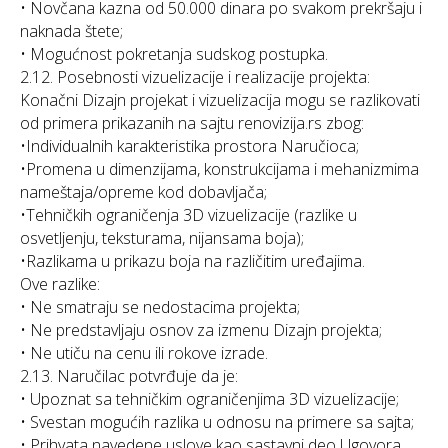
• Novčana kazna od 50.000 dinara po svakom prekršaju i
naknada štete;
• Mogućnost pokretanja sudskog postupka.
2.12. Posebnosti vizuelizacije i realizacije projekta:
Konačni Dizajn projekat i vizuelizacija mogu se razlikovati
od primera prikazanih na sajtu renovizija.rs zbog:
•Individualnih karakteristika prostora Naručioca;
•Promena u dimenzijama, konstrukcijama i mehanizmima
nameštaja/opreme kod dobavljača;
•Tehničkih ograničenja 3D vizuelizacije (razlike u
osvetljenju, teksturama, nijansama boja);
•Razlikama u prikazu boja na različitim uređajima.
Ove razlike:
• Ne smatraju se nedostacima projekta;
• Ne predstavljaju osnov za izmenu Dizajn projekta;
• Ne utiču na cenu ili rokove izrade.
2.13. Naručilac potvrđuje da je:
• Upoznat sa tehničkim ograničenjima 3D vizuelizacije;
• Svestan mogućih razlika u odnosu na primere sa sajta;
• Prihvata navedene uslove kao sastavni deo Ugovora.