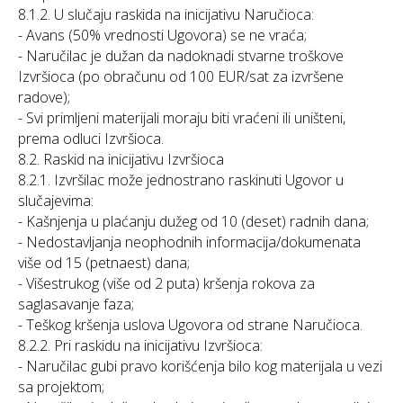
8.1.2. U slučaju raskida na inicijativu Naručioca:
- Avans (50% vrednosti Ugovora) se ne vraća;
- Naručilac je dužan da nadoknadi stvarne troškove
Izvršioca (po obračunu od 100 EUR/sat za izvršene
radove);
- Svi primljeni materijali moraju biti vraćeni ili uništeni,
prema odluci Izvršioca.
8.2. Raskid na inicijativu Izvršioca
8.2.1. Izvršilac može jednostrano raskinuti Ugovor u
slučajevima:
- Kašnjenja u plaćanju dužeg od 10 (deset) radnih dana;
- Nedostavljanja neophodnih informacija/dokumenata
više od 15 (petnaest) dana;
- Višestrukog (više od 2 puta) kršenja rokova za
saglasavanje faza;
- Teškog kršenja uslova Ugovora od strane Naručioca.
8.2.2. Pri raskidu na inicijativu Izvršioca:
- Naručilac gubi pravo korišćenja bilo kog materijala u vezi
sa projektom;