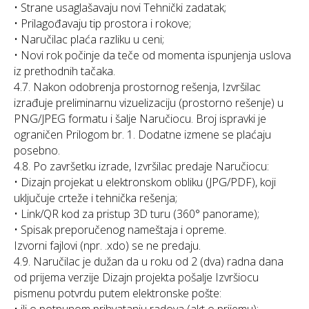
• Strane usaglašavaju novi Tehnički zadatak;
• Prilagođavaju tip prostora i rokove;
• Naručilac plaća razliku u ceni;
• Novi rok počinje da teče od momenta ispunjenja uslova
iz prethodnih tačaka.
4.7. Nakon odobrenja prostornog rešenja, Izvršilac
izrađuje preliminarnu vizuelizaciju (prostorno rešenje) u
PNG/JPEG formatu i šalje Naručiocu. Broj ispravki je
ograničen Prilogom br. 1. Dodatne izmene se plaćaju
posebno.
4.8. Po završetku izrade, Izvršilac predaje Naručiocu:
• Dizajn projekat u elektronskom obliku (JPG/PDF), koji
uključuje crteže i tehnička rešenja;
• Link/QR kod za pristup 3D turu (360° panorame);
• Spisak preporučenog nameštaja i opreme.
Izvorni fajlovi (npr. .xdo) se ne predaju.
4.9. Naručilac je dužan da u roku od 2 (dva) radna dana
od prijema verzije Dizajn projekta pošalje Izvršiocu
pismenu potvrdu putem elektronske pošte: