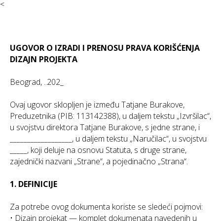
<
UGOVOR O IZRADI I PRENOSU PRAVA KORIŠĆENJA
DIZAJN PROJEKTA
Beograd, ..202_
Ovaj ugovor sklopljen je između Tatjane Burakove,
Preduzetnika (PIB: 113142388), u daljem tekstu „Izvršilac“,
u svojstvu direktora Tatjane Burakove, s jedne strane, i
__________________, u daljem tekstu „Naručilac“, u svojstvu
_____, koji deluje na osnovu Statuta, s druge strane,
zajednički nazvani „Strane“, a pojedinačno „Strana“.
1. DEFINICIJE
Za potrebe ovog dokumenta koriste se sledeći pojmovi:
• Dizajn projekat — komplet dokumenata navedenih u