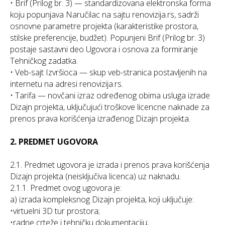
• Brif (Prilog br. 3) — standardizovana elektronska forma
koju popunjava Naručilac na sajtu renovizija.rs, sadrži
osnovne parametre projekta (karakteristike prostora,
stilske preferencije, budžet). Popunjeni Brif (Prilog br. 3)
postaje sastavni deo Ugovora i osnova za formiranje
Tehničkog zadatka.
• Veb-sajt Izvršioca — skup veb-stranica postavljenih na
internetu na adresi renovizija.rs.
• Tarifa — novčani izraz određenog obima usluga izrade
Dizajn projekta, uključujući troškove licencne naknade za
prenos prava korišćenja izrađenog Dizajn projekta.
2. PREDMET UGOVORA
2.1. Predmet ugovora je izrada i prenos prava korišćenja
Dizajn projekta (neisključiva licenca) uz naknadu.
2.1.1. Predmet ovog ugovora je:
a) izrada kompleksnog Dizajn projekta, koji uključuje:
•virtuelni 3D tur prostora;
•radne crteže i tehničku dokumentaciju;