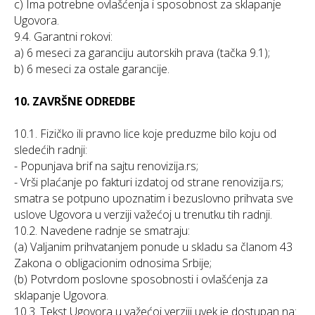
c) Ima potrebne ovlašćenja i sposobnost za sklapanje
Ugovora.
9.4. Garantni rokovi:
a) 6 meseci za garanciju autorskih prava (tačka 9.1);
b) 6 meseci za ostale garancije.
10. ZAVRŠNE ODREDBE
10.1. Fizičko ili pravno lice koje preduzme bilo koju od
sledećih radnji:
- Popunjava brif na sajtu renovizija.rs;
- Vrši plaćanje po fakturi izdatoj od strane renovizija.rs;
smatra se potpuno upoznatim i bezuslovno prihvata sve
uslove Ugovora u verziji važećoj u trenutku tih radnji.
10.2. Navedene radnje se smatraju:
(a) Valjanim prihvatanjem ponude u skladu sa članom 43
Zakona o obligacionim odnosima Srbije;
(b) Potvrdom poslovne sposobnosti i ovlašćenja za
sklapanje Ugovora.
10.3. Tekst Ugovora u važećoj verziji uvek je dostupan na: