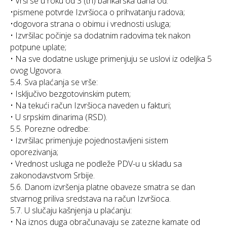
• Vrši se u roku od 3 (tri) bankarska dana od:
•pismene potvrde Izvršioca o prihvatanju radova;
•dogovora strana o obimu i vrednosti usluga;
• Izvršilac počinje sa dodatnim radovima tek nakon
potpune uplate;
• Na sve dodatne usluge primenjuju se uslovi iz odeljka 5
ovog Ugovora.
5.4. Sva plaćanja se vrše:
• Isključivo bezgotovinskim putem;
• Na tekući račun Izvršioca naveden u fakturi;
• U srpskim dinarima (RSD).
5.5. Porezne odredbe:
• Izvršilac primenjuje pojednostavljeni sistem
oporezivanja;
• Vrednost usluga ne podleže PDV-u u skladu sa
zakonodavstvom Srbije.
5.6. Danom izvršenja platne obaveze smatra se dan
stvarnog priliva sredstava na račun Izvršioca.
5.7. U slučaju kašnjenja u plaćanju:
• Na iznos duga obračunavaju se zatezne kamate od