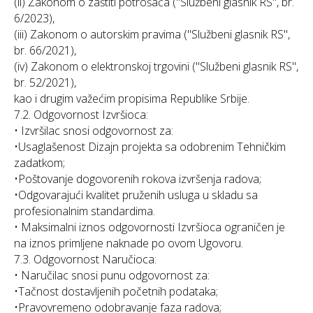
(ii) Zakonom o zaštiti potrošača ("Službeni glasnik RS", br.
6/2023),
(iii) Zakonom o autorskim pravima ("Službeni glasnik RS",
br. 66/2021),
(iv) Zakonom o elektronskoj trgovini ("Službeni glasnik RS",
br. 52/2021),
kao i drugim važećim propisima Republike Srbije.
7.2. Odgovornost Izvršioca:
• Izvršilac snosi odgovornost za:
•Usaglašenost Dizajn projekta sa odobrenim Tehničkim
zadatkom;
•Poštovanje dogovorenih rokova izvršenja radova;
•Odgovarajući kvalitet pruženih usluga u skladu sa
profesionalnim standardima.
• Maksimalni iznos odgovornosti Izvršioca ograničen je
na iznos primljene naknade po ovom Ugovoru.
7.3. Odgovornost Naručioca:
• Naručilac snosi punu odgovornost za:
•Tačnost dostavljenih početnih podataka;
•Pravovremeno odobravanje faza radova;