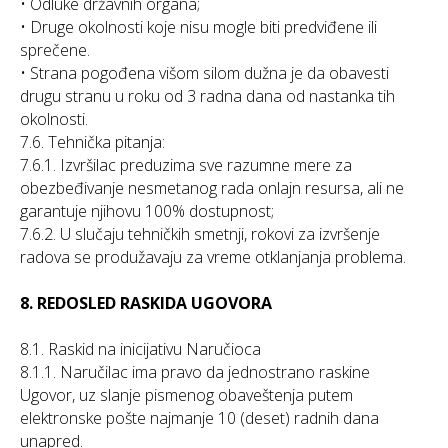
• Odluke državnih organa;
• Druge okolnosti koje nisu mogle biti predviđene ili
sprečene.
• Strana pogođena višom silom dužna je da obavesti
drugu stranu u roku od 3 radna dana od nastanka tih
okolnosti.
7.6. Tehnička pitanja:
7.6.1. Izvršilac preduzima sve razumne mere za
obezbeđivanje nesmetanog rada onlajn resursa, ali ne
garantuje njihovu 100% dostupnost;
7.6.2. U slučaju tehničkih smetnji, rokovi za izvršenje
radova se produžavaju za vreme otklanjanja problema.
8. REDOSLED RASKIDA UGOVORA
8.1. Raskid na inicijativu Naručioca
8.1.1. Naručilac ima pravo da jednostrano raskine
Ugovor, uz slanje pismenog obaveštenja putem
elektronske pošte najmanje 10 (deset) radnih dana
unapred.