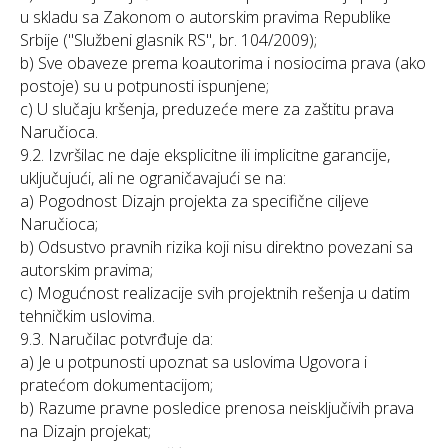
u skladu sa Zakonom o autorskim pravima Republike
Srbije ("Službeni glasnik RS", br. 104/2009);
b) Sve obaveze prema koautorima i nosiocima prava (ako
postoje) su u potpunosti ispunjene;
c) U slučaju kršenja, preduzeće mere za zaštitu prava
Naručioca.
9.2. Izvršilac ne daje eksplicitne ili implicitne garancije,
uključujući, ali ne ograničavajući se na:
a) Pogodnost Dizajn projekta za specifične ciljeve
Naručioca;
b) Odsustvo pravnih rizika koji nisu direktno povezani sa
autorskim pravima;
c) Mogućnost realizacije svih projektnih rešenja u datim
tehničkim uslovima.
9.3. Naručilac potvrđuje da:
a) Je u potpunosti upoznat sa uslovima Ugovora i
pratećom dokumentacijom;
b) Razume pravne posledice prenosa neisključivih prava
na Dizajn projekat;