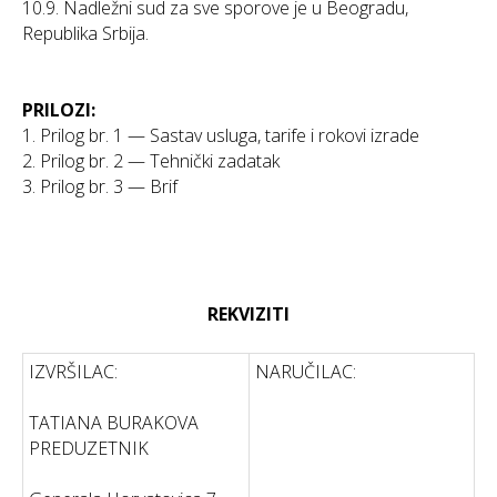
10.9. Nadležni sud za sve sporove je u Beogradu,
Republika Srbija.
PRILOZI:
1. Prilog br. 1 — Sastav usluga, tarife i rokovi izrade
2. Prilog br. 2 — Tehnički zadatak
3. Prilog br. 3 — Brif
REKVIZITI
IZVRŠILAC:
NARUČILAC:
TATIANA BURAKOVA
PREDUZETNIK