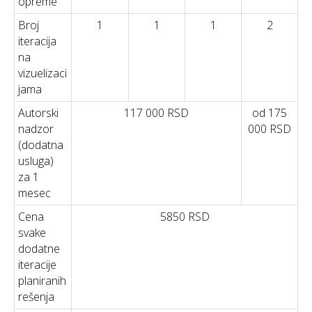
opreme
Broj
1
1
1
2
iteracija
na
vizuelizaci
jama
Autorski
117 000 RSD
od 175
nadzor
000 RSD
(dodatna
usluga)
za 1
mesec
Cena
5850 RSD
svake
dodatne
iteracije
planiranih
rešenja