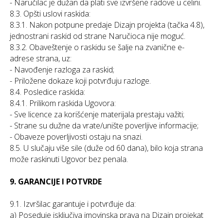
- Naručilac je dužan da plati sve izvršene radove u celini.
8.3. Opšti uslovi raskida:
8.3.1. Nakon potpune predaje Dizajn projekta (tačka 4.8),
jednostrani raskid od strane Naručioca nije moguć.
8.3.2. Obaveštenje o raskidu se šalje na zvanične e-
adrese strana, uz:
- Navođenje razloga za raskid;
- Priložene dokaze koji potvrđuju razloge.
8.4. Posledice raskida:
8.4.1. Prilikom raskida Ugovora:
- Sve licence za korišćenje materijala prestaju važiti;
- Strane su dužne da vrate/unište poverljive informacije;
- Obaveze poverljivosti ostaju na snazi.
8.5. U slučaju više sile (duže od 60 dana), bilo koja strana
može raskinuti Ugovor bez penala.
9. GARANCIJE I POTVRDE
9.1. Izvršilac garantuje i potvrđuje da:
a) Poseduje isključiva imovinska prava na Dizajn projekat