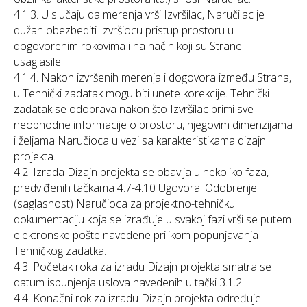
4.1.3. U slučaju da merenja vrši Izvršilac, Naručilac je
dužan obezbediti Izvršiocu pristup prostoru u
dogovorenim rokovima i na način koji su Strane
usaglasile.
4.1.4. Nakon izvršenih merenja i dogovora između Strana,
u Tehnički zadatak mogu biti unete korekcije. Tehnički
zadatak se odobrava nakon što Izvršilac primi sve
neophodne informacije o prostoru, njegovim dimenzijama
i željama Naručioca u vezi sa karakteristikama dizajn
projekta.
4.2. Izrada Dizajn projekta se obavlja u nekoliko faza,
predviđenih tačkama 4.7-4.10 Ugovora. Odobrenje
(saglasnost) Naručioca za projektno-tehničku
dokumentaciju koja se izrađuje u svakoj fazi vrši se putem
elektronske pošte navedene prilikom popunjavanja
Tehničkog zadatka.
4.3. Početak roka za izradu Dizajn projekta smatra se
datum ispunjenja uslova navedenih u tački 3.1.2.
4.4. Konačni rok za izradu Dizajn projekta određuje