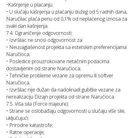
•Kašnjenje u plaćanju.
• U slučaju kašnjenja u plaćanju dužeg od 5 radnih dana,
Naručilac plaća penu od 0,1% od neplaćenog iznosa za
svaki dan kašnjenja.
7.4. Ograničenje odgovornosti:
• Izvršilac ne snosi odgovornost za:
• Neusaglašenost projekta sa estetskim preferencijama
Naručioca;
• Posledice prouzrokovane netačnim podacima
dostavljenim od strane Naručioca;
• Tehničke probleme vezane za opremu ili softver
Naručioca.
• Izvršilac nije dužan da nadoknadi gubitke vezane za
nerealizaciju Dizajn projekta od strane Naručioca.
7.5. Viša sila (Force majeure):
• Strane se oslobađaju odgovornosti u slučaju više sile,
uključujući:
• Prirodne katastrofe;
• Ratne operacije;