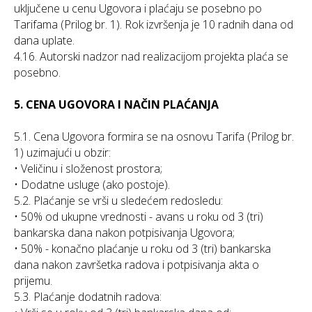
uključene u cenu Ugovora i plaćaju se posebno po
Tarifama (Prilog br. 1). Rok izvršenja je 10 radnih dana od
dana uplate.
4.16. Autorski nadzor nad realizacijom projekta plaća se
posebno.
5. CENA UGOVORA I NAČIN PLAĆANJA
5.1. Cena Ugovora formira se na osnovu Tarifa (Prilog br.
1) uzimajući u obzir:
• Veličinu i složenost prostora;
• Dodatne usluge (ako postoje).
5.2. Plaćanje se vrši u sledećem redosledu:
• 50% od ukupne vrednosti - avans u roku od 3 (tri)
bankarska dana nakon potpisivanja Ugovora;
• 50% - konačno plaćanje u roku od 3 (tri) bankarska
dana nakon završetka radova i potpisivanja akta o
prijemu.
5.3. Plaćanje dodatnih radova: