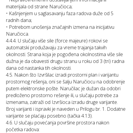
materijala od strane Naručioca;
• Kašnjenjem u saglasavanju faza radova duže od 5
radnih dana;
• Potrebom unošenja značajnih izmena na inicijativu
Naručioca.
4.4.4. U slučaju više sile (force majeure) rokovi se
automatski produžavaju za vreme trajanja takvih
okolnosti. Strana koja je pogođena okolnostima više sile
dužna je da obavesti drugu stranu u roku od 3 (tri) radna
dana od nastanka tih okolnosti.
4.5. Nakon što Izvršilac izradi prostorni plan i varijantu
prostornog rešenja, oni se šalju Naručiocu na odobrenje
putem elektronske pošte. Naručilac je dužan da odobri
predloženo prostorno rešenje ili, u slučaju potrebe za
izmenama, zatraži od Izvršioca izradu druge varijante.
Broj varijanti i ispravki je naveden u Prilogu br. 1. Dodatne
varijante se plaćaju posebno (tačka 4.13).
4.6. U slučaju povećanja površine prostora nakon
početka radova: