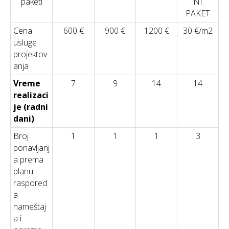
paketi
NI
PAKET
Cena
600 €
900 €
1200 €
30 €/m2
usluge
projektov
anja
Vreme
7
9
14
14
realizaci
je (radni
dani)
Broj
1
1
1
3
ponavljanj
a prema
planu
raspored
a
nameštaj
a i