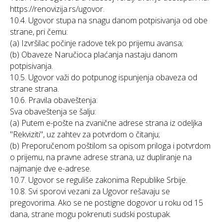
https://renovizija.rs/ugovor.
10.4. Ugovor stupa na snagu danom potpisivanja od obe
strane, pri čemu:
(a) Izvršilac počinje radove tek po prijemu avansa;
(b) Obaveze Naručioca plaćanja nastaju danom
potpisivanja.
10.5. Ugovor važi do potpunog ispunjenja obaveza od
strane strana.
10.6. Pravila obaveštenja:
Sva obaveštenja se šalju:
(a) Putem e-pošte na zvanične adrese strana iz odeljka
"Rekviziti", uz zahtev za potvrdom o čitanju;
(b) Preporučenom poštilom sa opisom priloga i potvrdom
o prijemu, na pravne adrese strana, uz dupliranje na
najmanje dve e-adrese.
10.7. Ugovor se reguliše zakonima Republike Srbije.
10.8. Svi sporovi vezani za Ugovor rešavaju se
pregovorima. Ako se ne postigne dogovor u roku od 15
dana, strane mogu pokrenuti sudski postupak.