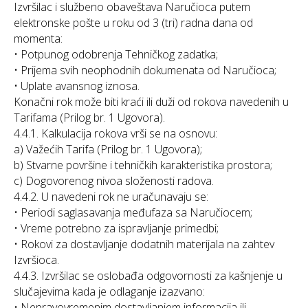
Izvršilac i službeno obaveštava Naručioca putem
elektronske pošte u roku od 3 (tri) radna dana od
momenta:
• Potpunog odobrenja Tehničkog zadatka;
• Prijema svih neophodnih dokumenata od Naručioca;
• Uplate avansnog iznosa.
Konačni rok može biti kraći ili duži od rokova navedenih u
Tarifama (Prilog br. 1 Ugovora).
4.4.1. Kalkulacija rokova vrši se na osnovu:
a) Važećih Tarifa (Prilog br. 1 Ugovora);
b) Stvarne površine i tehničkih karakteristika prostora;
c) Dogovorenog nivoa složenosti radova.
4.4.2. U navedeni rok ne uračunavaju se:
• Periodi saglasavanja međufaza sa Naručiocem;
• Vreme potrebno za ispravljanje primedbi;
• Rokovi za dostavljanje dodatnih materijala na zahtev
Izvršioca.
4.4.3. Izvršilac se oslobađa odgovornosti za kašnjenje u
slučajevima kada je odlaganje izazvano:
• Nepravovremenim dostavljanjem informacija ili