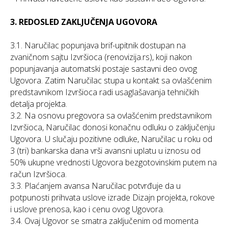
3. REDOSLED ZAKLJUČENJA UGOVORA
3.1. Naručilac popunjava brif-upitnik dostupan na
zvaničnom sajtu Izvršioca (renovizija.rs), koji nakon
popunjavanja automatski postaje sastavni deo ovog
Ugovora. Zatim Naručilac stupa u kontakt sa ovlašćenim
predstavnikom Izvršioca radi usaglašavanja tehničkih
detalja projekta.
3.2. Na osnovu pregovora sa ovlašćenim predstavnikom
Izvršioca, Naručilac donosi konačnu odluku o zaključenju
Ugovora. U slučaju pozitivne odluke, Naručilac u roku od
3 (tri) bankarska dana vrši avansni uplatu u iznosu od
50% ukupne vrednosti Ugovora bezgotovinskim putem na
račun Izvršioca.
3.3. Plaćanjem avansa Naručilac potvrđuje da u
potpunosti prihvata uslove izrade Dizajn projekta, rokove
i uslove prenosa, kao i cenu ovog Ugovora.
3.4. Ovaj Ugovor se smatra zaključenim od momenta