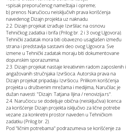
•spisak preporučenog nameštaja i opreme;
b) prenos Naručiocu neisključivih prava korišćenja
navedenog Dizajn projekta uz naknadu.
2.2. Dizajn projekat izrađuje Izvršilac na osnovu
Tehničkog zadatka i brifa (Prilog br. 2 i 3 ovog Ugovora).
Tehnički zadatak mora biti obavezno usaglašen između
strana i predstavlja sastavni deo ovog Ugovora. Sve
izmene u Tehnički zadatak moraju biti dokumentovane
dopunskim sporazumima.
2.3. Dizajn projekat nastaje kreativnim radom zaposlenih i
angažovanih stručnjaka Izvršioca. Autorska prava na
Dizajn projekat pripadaju Izvršiocu. Prilikom korišćenja
projekta u društvenim mrežama i medijima, Naručilac je
dužan navesti: "Dizajn: Tatjana Iljina / renovizija.rs".
2.4. Naručiocu se dodeljuje obična (neisključiva) licenca
za korišćenje Dizajn projekta isključivo za lične potrebe
vezane za konkretni prostor naveden u Tehničkom
zadatku (Prilog br. 2).
Pod "ličnim potrebama" podrazumeva se korišćenje za