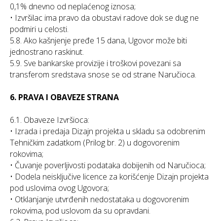
0,1% dnevno od neplaćenog iznosa;
• Izvršilac ima pravo da obustavi radove dok se dug ne
podmiri u celosti.
5.8. Ako kašnjenje pređe 15 dana, Ugovor može biti
jednostrano raskinut.
5.9. Sve bankarske provizije i troškovi povezani sa
transferom sredstava snose se od strane Naručioca.
6. PRAVA I OBAVEZE STRANA
6.1. Obaveze Izvršioca:
• Izrada i predaja Dizajn projekta u skladu sa odobrenim
Tehničkim zadatkom (Prilog br. 2) u dogovorenim
rokovima;
• Čuvanje poverljivosti podataka dobijenih od Naručioca;
• Dodela neisključive licence za korišćenje Dizajn projekta
pod uslovima ovog Ugovora;
• Otklanjanje utvrđenih nedostataka u dogovorenim
rokovima, pod uslovom da su opravdani.