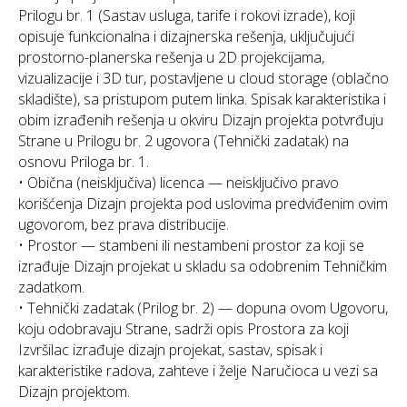
Prilogu br. 1 (Sastav usluga, tarife i rokovi izrade), koji
opisuje funkcionalna i dizajnerska rešenja, uključujući
prostorno-planerska rešenja u 2D projekcijama,
vizualizacije i 3D tur, postavljene u cloud storage (oblačno
skladište), sa pristupom putem linka. Spisak karakteristika i
obim izrađenih rešenja u okviru Dizajn projekta potvrđuju
Strane u Prilogu br. 2 ugovora (Tehnički zadatak) na
osnovu Priloga br. 1.
• Obična (neisključiva) licenca — neisključivo pravo
korišćenja Dizajn projekta pod uslovima predviđenim ovim
ugovorom, bez prava distribucije.
• Prostor — stambeni ili nestambeni prostor za koji se
izrađuje Dizajn projekat u skladu sa odobrenim Tehničkim
zadatkom.
• Tehnički zadatak (Prilog br. 2) — dopuna ovom Ugovoru,
koju odobravaju Strane, sadrži opis Prostora za koji
Izvršilac izrađuje dizajn projekat, sastav, spisak i
karakteristike radova, zahteve i želje Naručioca u vezi sa
Dizajn projektom.