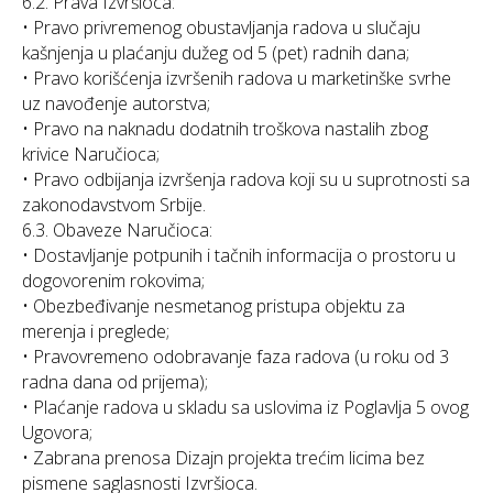
6.2. Prava Izvršioca:
• Pravo privremenog obustavljanja radova u slučaju
kašnjenja u plaćanju dužeg od 5 (pet) radnih dana;
• Pravo korišćenja izvršenih radova u marketinške svrhe
uz navođenje autorstva;
• Pravo na naknadu dodatnih troškova nastalih zbog
krivice Naručioca;
• Pravo odbijanja izvršenja radova koji su u suprotnosti sa
zakonodavstvom Srbije.
6.3. Obaveze Naručioca:
• Dostavljanje potpunih i tačnih informacija o prostoru u
dogovorenim rokovima;
• Obezbeđivanje nesmetanog pristupa objektu za
merenja i preglede;
• Pravovremeno odobravanje faza radova (u roku od 3
radna dana od prijema);
• Plaćanje radova u skladu sa uslovima iz Poglavlja 5 ovog
Ugovora;
• Zabrana prenosa Dizajn projekta trećim licima bez
pismene saglasnosti Izvršioca.