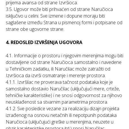
prijema avansa od strane Izvršioca.
3.5. Ugovor može biti prihvaćen od strane Naručioca
isključivo u celini. Sve izmene i dopune moraju biti
saglašene između Strana u pismenoj formi i potpisane od
strane obe ugovorne strane.
4. REDOSLED IZVRŠENJA UGOVORA
4.1. Informacije o prostoru i njegovim merenjima mogu biti
dostavljene od strane Naručioca samostalno i navedene
u Tehničkom zadatku, ili Naručilac može zatražiti od
Izvršioca da izvrši osmatranje i merenje prostora.
4.1.1. Izvršilac ne proverava tačnost podataka koje je
samostalno dostavio Naručilac (uključujući mere, crteže,
tehničke karakteristike) i ne snosi odgovornost za njihovo
neusklađenost sa stvarnim parametrima prostora.
4.1.2. Sve posledice vezane za realizaciju dizajn projekta
izrađenog na osnovu netačnih ili nepotpunih podataka
Naručioca (uključujući greške u merenjima, neuzete u
obzir karakteristike prostora itd.) snosi Naručilac.